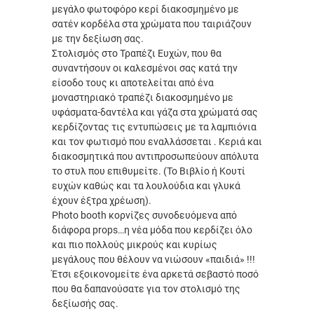
μεγάλο φωτοφόρο κερί διακοσμημένο με
σατέν κορδέλα στα χρώματα που ταιριάζουν
με την δεξίωση σας.
Στολισμός στο Τραπέζι Ευχών, που θα
συναντήσουν οι καλεσμένοι σας κατά την
είσοδο τους κι αποτελείται από ένα
μοναστηριακό τραπέζι διακοσμημένο με
υφάσματα-δαντέλα και γάζα στα χρώματά σας
κερδίζοντας τις εντυπώσεις με τα λαμπιόνια
και τον φωτισμό που εναλλάσσεται . Κεριά και
διακοσμητικά που αντιπροσωπεύουν απόλυτα
το στυλ που επιθυμείτε. (Το Βιβλίο ή Κουτί
ευχών καθώς και τα λουλούδια και γλυκά
έχουν έξτρα χρέωση).
Photo booth κορνίζες συνοδευόμενα από
διάφορα props…η νέα μόδα που κερδίζει όλο
και πιο πολλούς μικρούς και κυρίως
μεγάλους που θέλουν να νιώσουν «παιδιά» !!!
Έτσι εξοικονομείτε ένα αρκετά σεβαστό ποσό
που θα δαπανούσατε για τον στολισμό της
δεξίωσής σας.