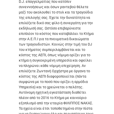
D.J. επαγγελματίας που κατόπιν
συνεννοήσεως και όσων ραντεβού θέλετε
μαζί του ακολουθεί το στυλ και τα τραγούδια
της επιλογής σας. Έχετε την δυνατότητα να
επιλέξετε δικό σας φίλο ή συνεργάτη για την
εκδήλωσή σας. Ωστόσο επιβαρύνεστε
επιπλέον το κόστος που καταβάλλει το Κτήμα
στην Α.Ε.Π.Ι για τα πνευματικά δικαιώματα
των τραγουδιστών. Κοινώς στην τιμή του DJ
του κτήματος συμπεριλαμβάνεται και το
κόστος της ΑΕΠΙ, όπως νόμιμα ορίζει για το
κτήμα η συγκεκριμένη υπηρεσία και οφείλει
να πληρώνει κάθε νόμιμη επιχείρηση. Αν
επιλέξετε Ζωντανή Ορχήστρα με όργανα το
κόστος της ΑΕΠΙ διαφοροποιείται (πάντα
συμφώνα με το ποσό που ορίζει η αρμόδια
Υπηρεσία) και το χρεώνεται ο πελάτης.
Αυτόνομη ηχητική εγκατάσταση διαθέτει
πλέον από το 2016 το Κτήμα με καινούριο
εξοπλισμό από την εταιρία ΦΙΛΙΠΠΟΣ ΝΑΚΑΣ.
Τα ηχεία είναι έτσι τοποθετημένα στην πίστα
για να ξεσηκώνουν όλο και περισσότερο τους