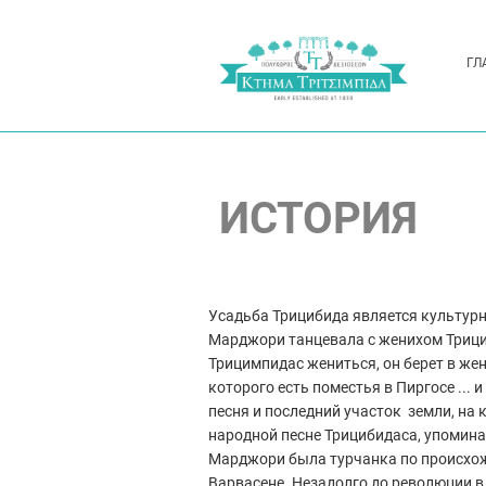
ГЛ
ИСТОРИЯ
Усадьба Трицибида является культурн
Марджори танцевала с женихом Трицим
Трицимпидас жениться, он берет в жен
которого есть поместья в Пиргосе ...
песня и последний участок земли, на
народной песне Трицибидаса, упомина
Марджори была турчанка по происхожде
Варвасене. Незадолго до революции в