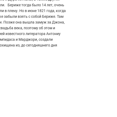
ели. Бериже тогда было 14 лет, очень
и в плену. Но в июне 1821 года, когда
ке забыли взять с собой Бериже. Там
ри. Позже она вышла замуж за Джона,
вадьба века, поэтому об этом и
ией известного литератора Антониу
цимпидаса и Марджори, создали
охищена из, до сегодняшнего дня