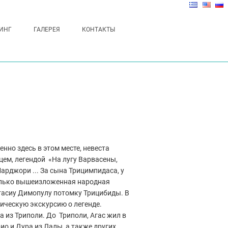
ИНГ
ГАЛЕРЕЯ
КОНТАКТЫ
нно здесь в этом месте, невеста
цем, легендой «На лугу Варвасены,
арджори ... За сына Трицимпидаса, у
 только вышеизложенная народная
тасиу Димопулу потомку Трицибиды. В
рическую экскурсию о легенде.
 из Триполи. До Триполи, Агас жил в
ио и Дура из Лалы, а также других