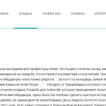
АВНАЯ
УСАДЬБА
ПОЧЕМУ НАС
СЕРВИСЫ
КЕЙТЕР
ым наследием для префектуры Илии. Почти два столетия назад, име
пидасом на свадьбе, эта история в последствии стала песней, тан
ы Марджори, и все полны радости. ...За кого ты выходишь замуж М
 и магазины во всей Патре ... " Сегодня, от Трицибидаса осталось
 котором создана Усадьба для Событий, которая принадлежит Анас
ется имя Марджори, здесь было бы полезно сделать краткую исто
нию, на самом деле её звали Бериже, дочь Абдала, богатого Агаса
 1821 году, Агас тайно отправил в Триполи Вождя Карамеро Димитр