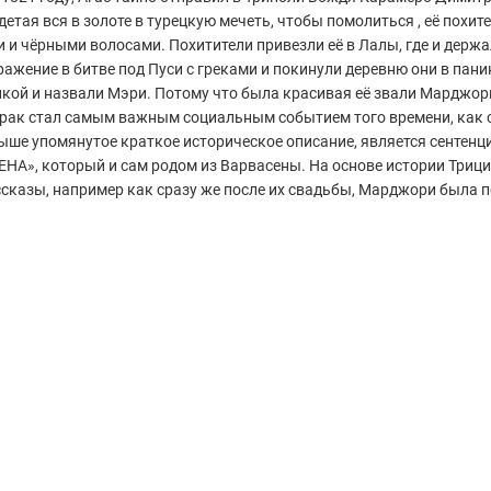
детая вся в золоте в турецкую мечеть, чтобы помолиться , её похит
 и чёрными волосами. Похитители привезли её в Лалы, где и держал
ажение в битве под Пуси с греками и покинули деревню они в пани
анкой и назвали Мэри. Потому что была красивая её звали Марджо
рак стал самым важным социальным событием того времени, как с
Выше упомянутое краткое историческое описание, является сентенц
СЕНА», который и сам родом из Варвасены. На основе истории Три
казы, например как сразу же после их свадьбы, Марджори была п
.