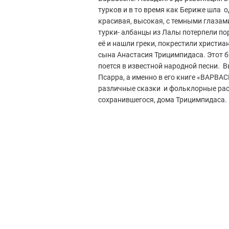
турков и в то время как Бериже шла о
красивая, высокая, с темными глазами
турки- албанцы из Лалы потерпели пор
её и нашли греки, покрестили христи
сына Анастасия Трицимпидаса. Этот б
поется в известной народной песни. 
Псарра, а именно в его книге «ВАРВА
различные сказки и фольклорные расс
сохранившегося, дома Трицимпидаса